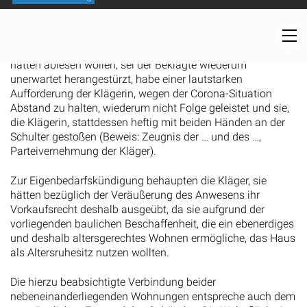
Abstand zu wahren, nicht Folge geleistet und dabei noch
angedeutet, spucken zu wollen. Am 1.12.2020, als die
Kläger und die Voreigentümer im Objektverbrauchswerte
hätten ablesen wollen, sei der Beklagte wiederum
unerwartet herangestürzt, habe einer lautstarken
Aufforderung der Klägerin, wegen der Corona-Situation
Abstand zu halten, wiederum nicht Folge geleistet und sie,
die Klägerin, stattdessen heftig mit beiden Händen an der
Schulter gestoßen (Beweis: Zeugnis der … und des …,
Parteivernehmung der Kläger).
Zur Eigenbedarfskündigung behaupten die Kläger, sie
hätten bezüglich der Veräußerung des Anwesens ihr
Vorkaufsrecht deshalb ausgeübt, da sie aufgrund der
vorliegenden baulichen Beschaffenheit, die ein ebenerdiges
und deshalb altersgerechtes Wohnen ermögliche, das Haus
als Altersruhesitz nutzen wollten.
Die hierzu beabsichtigte Verbindung beider
nebeneinanderliegenden Wohnungen entspreche auch dem
ursprünglichen Zustand des Gebäudes. Die Wohnfläche im