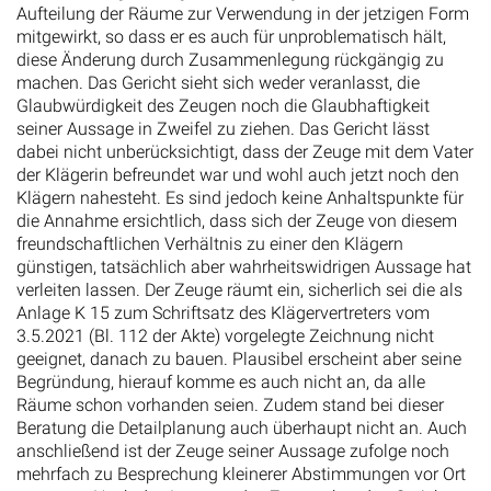
mitgewirkt, so dass er es auch für unproblematisch hält,
diese Änderung durch Zusammenlegung rückgängig zu
machen. Das Gericht sieht sich weder veranlasst, die
Glaubwürdigkeit des Zeugen noch die Glaubhaftigkeit
seiner Aussage in Zweifel zu ziehen. Das Gericht lässt
dabei nicht unberücksichtigt, dass der Zeuge mit dem Vater
der Klägerin befreundet war und wohl auch jetzt noch den
Klägern nahesteht. Es sind jedoch keine Anhaltspunkte für
die Annahme ersichtlich, dass sich der Zeuge von diesem
freundschaftlichen Verhältnis zu einer den Klägern
günstigen, tatsächlich aber wahrheitswidrigen Aussage hat
verleiten lassen. Der Zeuge räumt ein, sicherlich sei die als
Anlage K 15 zum Schriftsatz des Klägervertreters vom
3.5.2021 (Bl. 112 der Akte) vorgelegte Zeichnung nicht
geeignet, danach zu bauen. Plausibel erscheint aber seine
Begründung, hierauf komme es auch nicht an, da alle
Räume schon vorhanden seien. Zudem stand bei dieser
Beratung die Detailplanung auch überhaupt nicht an. Auch
anschließend ist der Zeuge seiner Aussage zufolge noch
mehrfach zu Besprechung kleinerer Abstimmungen vor Ort
gewesen. Nach der Aussage des Zeugen hat das Gericht