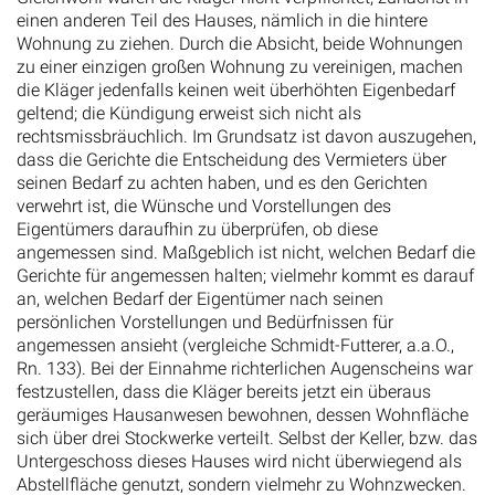
einen anderen Teil des Hauses, nämlich in die hintere
Wohnung zu ziehen. Durch die Absicht, beide Wohnungen
zu einer einzigen großen Wohnung zu vereinigen, machen
die Kläger jedenfalls keinen weit überhöhten Eigenbedarf
geltend; die Kündigung erweist sich nicht als
rechtsmissbräuchlich. Im Grundsatz ist davon auszugehen,
dass die Gerichte die Entscheidung des Vermieters über
seinen Bedarf zu achten haben, und es den Gerichten
verwehrt ist, die Wünsche und Vorstellungen des
Eigentümers daraufhin zu überprüfen, ob diese
angemessen sind. Maßgeblich ist nicht, welchen Bedarf die
Gerichte für angemessen halten; vielmehr kommt es darauf
an, welchen Bedarf der Eigentümer nach seinen
persönlichen Vorstellungen und Bedürfnissen für
angemessen ansieht (vergleiche Schmidt-Futterer, a.a.O.,
Rn. 133). Bei der Einnahme richterlichen Augenscheins war
festzustellen, dass die Kläger bereits jetzt ein überaus
geräumiges Hausanwesen bewohnen, dessen Wohnfläche
sich über drei Stockwerke verteilt. Selbst der Keller, bzw. das
Untergeschoss dieses Hauses wird nicht überwiegend als
Abstellfläche genutzt, sondern vielmehr zu Wohnzwecken.
Es befinden sich dort als Küche und Esszimmer