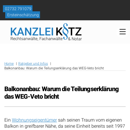
Skip
to
02732 791079
content
Ersteinschätzung
M
Home
Ratgeber und Infos
Balkonanbau: Warum die Teilungserklärung das WEG-Veto bricht
Balkonanbau: Warum die Teilungserklärung
das WEG-Veto bricht
Ein
Wohnungseigentümer
sah seinen Traum vom eigenen
Balkon in greifbarer Nähe, da seine Einheit bereits seit 1997