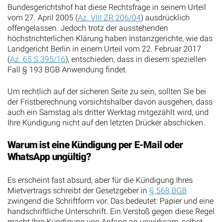
Bundesgerichtshof hat diese Rechtsfrage in seinem Urteil
vom 27. April 2005 (
Az. VIII ZR 206/04
) ausdrücklich
offengelassen. Jedoch trotz der ausstehenden
höchstrichterlichen Klärung haben Instanzgerichte, wie das
Landgericht Berlin in einem Urteil vom 22. Februar 2017
(
Az. 65 S 395/16
), entschieden, dass in diesem speziellen
Fall § 193 BGB Anwendung findet.
Um rechtlich auf der sicheren Seite zu sein, sollten Sie bei
der Fristberechnung vorsichtshalber davon ausgehen, dass
auch ein Samstag als dritter Werktag mitgezählt wird, und
Ihre Kündigung nicht auf den letzten Drücker abschicken.
Warum ist eine Kündigung per E-Mail oder
WhatsApp ungültig?
Es erscheint fast absurd, aber für die Kündigung Ihres
Mietvertrags schreibt der Gesetzgeber in
§ 568 BGB
zwingend die Schriftform vor. Das bedeutet: Papier und eine
handschriftliche Unterschrift. Ein Verstoß gegen diese Regel
macht Ihre Kündigung von Anfang an unwirksam, selbst