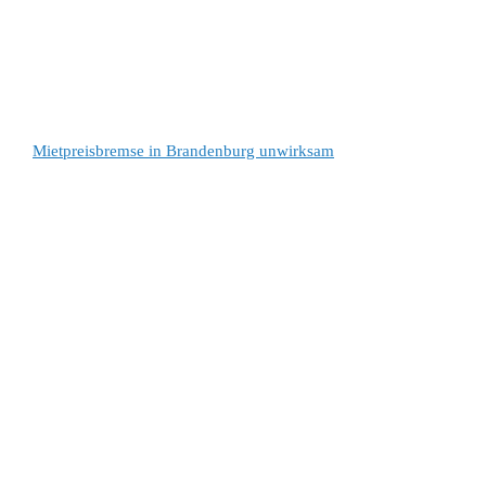
Mietpreisbremse in Brandenburg unwirksam
Mietminderung bei Wasserpfützen auf Balkon