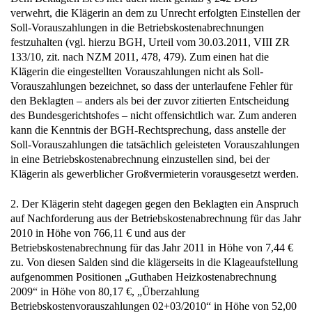
Soll-Vorauszahlungen in die Betriebskostenabrechnungen
festzuhalten (vgl. hierzu BGH, Urteil vom 30.03.2011, VIII ZR
133/10, zit. nach NZM 2011, 478, 479). Zum einen hat die
Klägerin die eingestellten Vorauszahlungen nicht als Soll-
Vorauszahlungen bezeichnet, so dass der unterlaufene Fehler für
den Beklagten – anders als bei der zuvor zitierten Entscheidung
des Bundesgerichtshofes – nicht offensichtlich war. Zum anderen
kann die Kenntnis der BGH-Rechtsprechung, dass anstelle der
Soll-Vorauszahlungen die tatsächlich geleisteten Vorauszahlungen
in eine Betriebskostenabrechnung einzustellen sind, bei der
Klägerin als gewerblicher Großvermieterin vorausgesetzt werden.
2. Der Klägerin steht dagegen gegen den Beklagten ein Anspruch
auf Nachforderung aus der Betriebskostenabrechnung für das Jahr
2010 in Höhe von 766,11 € und aus der
Betriebskostenabrechnung für das Jahr 2011 in Höhe von 7,44 €
zu. Von diesen Salden sind die klägerseits in die Klageaufstellung
aufgenommen Positionen „Guthaben Heizkostenabrechnung
2009“ in Höhe von 80,17 €, „Überzahlung
Betriebskostenvorauszahlungen 02+03/2010“ in Höhe von 52,00
€ und „Überzahlung Heizkostenvorauszahlungen 01-03/2010“ in