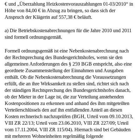
Höhe von 84,00 € in Abzug zu bringen, so dass sich der
Anspruch der Klägerin auf 557,38 € beläuft.
a) Die Betriebskostenabrechnungen für die Jahre 2010 und 2011
sind formell ordnungsgemäß.
Formell ordnungsgemäß ist eine Nebenkostenabrechnung nach
der Rechtsprechung des Bundesgerichtshofes, wenn sie den
allgemeinen Anforderungen des § 259 BGB entspricht, also eine
geordnete Zusammenstellung der Einnahmen und Ausgaben
enthält. Ob die Nebenkostenabrechnung die Voraussetzungen
erfüllt, die an ihre Wirksamkeit zu stellen sind, richtet sich nach
der ständigen Rechtsprechung des Bundesgerichtshofes danach,
ob der Mieter in der Lage ist, die zur Verteilung anstehenden
Kostenpositionen zu erkennen und anhand des ihm mitgeteilten
Verteilerschlüssels den auf ihn entfallenden Anteil an diesen
Kosten rechnerisch nachzuprüfen (BGH, Urteil vom 09.10.2013,
VIII ZR 22/13; Urteil vom 23.06.2010, VIII ZR 227/09; Urteil
vom 17.11.2004, VIII ZR 115/04). Hiernach sind bei Gebäuden
mit mehreren Wohneinheiten regelmäßig folgende
Mindestangaben in die Abrechnung aufzunehmen: Eine
Zusammenstellung der Gesamtkosten, die Angabe und ggf.