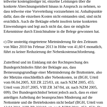
dass teilweise eine Vorverteilung vorzunehmen ist. Anhaltspunkte
dafür, dass die einzelnen Kosten nicht entstanden sind, sind nicht
ersichtlich. Auch die Beklagte erhebt insofern keine konkreten
Einwendungen und legt auch nicht dar, dass sie mögliche
Erkenntnisse durch Einsichtnahme in die Belege gewonnen hat.
c) Die unstreitig eingetretene Mietminderung für den Zeitraum
von März 2010 bis Februar 2013 in Höhe von 41,60 € monatlich,
führt zu keiner Reduzierung der Nebenkostennachforderung.
Zutreffend und im Einklang mit der Rechtsprechung des
Bundegerichtshofes führt der Beklagte aus, dass
Bemessungsgrundlage einer Mietminderung die Bruttomiete, also
der Mietzins einschließlich aller Nebenkosten, ist (BGH, Urteil
vom 06.04.2005, XII ZR 225/03, zit. nach NZM 2005, 455;
Urteil vom 20.07.2005, VIII ZR 347/04, zit. nach NZM 2005,
699). Der Bundesgerichtshof betont jedoch auch, dass es einer
anteiligen Aufteilung der beanspruchten Minderung auf die
Nettomiete und die Betriebskosten nicht bedarf (BGH, Urteil vom
13.04.2011, VIII ZR 223/10, zit. nach NZM 2011, 453, 453). Da
sich die Minderung, soweit sie gerechtfertigt ist, auf die