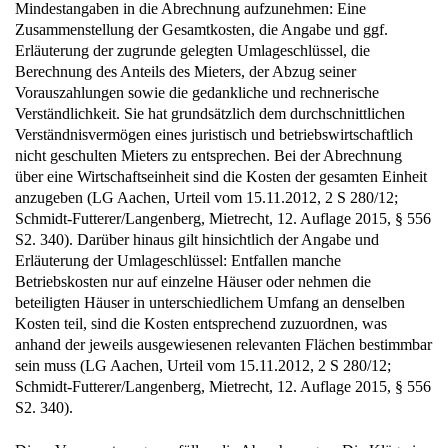
Erläuterung der zugrunde gelegten Umlageschlüssel, die
Berechnung des Anteils des Mieters, der Abzug seiner
Vorauszahlungen sowie die gedankliche und rechnerische
Verständlichkeit. Sie hat grundsätzlich dem durchschnittlichen
Verständnisvermögen eines juristisch und betriebswirtschaftlich
nicht geschulten Mieters zu entsprechen. Bei der Abrechnung
über eine Wirtschaftseinheit sind die Kosten der gesamten Einheit
anzugeben (LG Aachen, Urteil vom 15.11.2012, 2 S 280/12;
Schmidt-Futterer/Langenberg, Mietrecht, 12. Auflage 2015, § 556
S2. 340). Darüber hinaus gilt hinsichtlich der Angabe und
Erläuterung der Umlageschlüssel: Entfallen manche
Betriebskosten nur auf einzelne Häuser oder nehmen die
beteiligten Häuser in unterschiedlichem Umfang an denselben
Kosten teil, sind die Kosten entsprechend zuzuordnen, was
anhand der jeweils ausgewiesenen relevanten Flächen bestimmbar
sein muss (LG Aachen, Urteil vom 15.11.2012, 2 S 280/12;
Schmidt-Futterer/Langenberg, Mietrecht, 12. Auflage 2015, § 556
S2. 340).
Diese Voraussetzungen erfüllen die Abrechnungen. Die Klägerin
hat in den Betriebskostenabrechnungen unter Ziff. 5 die