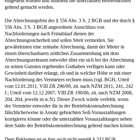
Die Abrechnungsfrist des § 556 Abs. 3 S. 2 BGB und der durch §
556 Abs. 3 S. 3 BGB angeordnete Ausschluss von
Nachforderungen nach Fristablauf dienen der
Abrechnungssicherheit und sollen Streit vermeiden. Sie
gewährleisten eine zeitnahe Abrechnung, damit der Mieter in
einem überschaubaren zeitlichen Zusammenhang mit dem
Abrechnungszeitraum entweder über ein sich bei der Abrechnung
zu seinen Gunsten ergebendes Guthaben verfügen kann oder
Gewissheit darüber erlangt, ob und in welcher Höhe er mit einer
Nachforderung des Vermieters rechnen muss (vgl. BGH, Urteil
vom 12.01.2011, VIII ZR 296/09, zit. nach NZM 2011, 241, 242
f.; Urteil vom 12.12.2007, VIII ZR 190/06, zit. nach NZM 2008,
204, 204, jeweils m.w.N). Dieser Zweck würde verfehlt, wenn
der Vermieter entweder die in der Betriebskostenabrechnung
fälschlicherweise in Ansatz gebrachten Soll-Vorauszahlungen
korrigieren könnte oder die unterzahlten Vorauszahlungen neben
dem Saldo der Betriebskostenabrechnung geltend machen könnte.
Dem Beklagten ist es hier auch nicht gemäß § 242 BGB
verwehrt, die Klägerin an dem zu Unrecht erfolgten Einstellen der