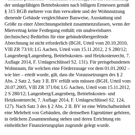
§ 315 BGB mehrere von ihm verwaltete und der Wohnnutzung
dienende Gebäude vergleichbarer Bauweise, Ausstattung und
Größe zu einer Abrechnungseinheit zusammenzufassen, wenn der
Mietvertrag keine Festlegung enthält; ein unabweisbares
(technisches) Bedürfnis für eine gebäudeübergreifende
Abrechnung ist nicht erforderlich (BGH, Urteil vom 20.10.2010,
VIII ZR 73/10; LG Aachen, Urteil vom 15.11.2012, 2 S 280/12;
Langenberg/Langenberg, Betriebskosten- und Heizkostenrecht, 7.
Auflage 2014, F. Umlageschlüssel S2. 131). Für preisgebundenen
Wohnraum, für welchen eine Förderzusage vor dem 01.01.2002 –
wie hier – erteilt wurde, gilt, dass die Voraussetzungen des § 2
Abs. 2 Satz 2, Satz 3 II. BV erfüllt sein müssen (BGH, Urteil vom
20.07.2005, VIII ZR 371/04; LG Aachen, Urteil vom 15.11.2012,
2 S 280/12; Langenberg/Langenberg, Betriebskosten- und
Heizkostenrecht, 7. Auflage 2014, F. Umlageschlüssel S2. 124,
127). Nach Satz 3 des § 2 Abs. 2 II. BV ist eine Wirtschaftseinheit
eine Mehrheit von Gebäuden, die demselben Eigentümer gehören,
in örtlichem Zusammenhang stehen und deren Errichtung ein
einheitlicher Finanzierungsplan zugrunde gelegt wurde.
Die Voraussetzungen des § 2 Abs. 2 Satz 2, Satz 3 II. BV hat die