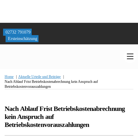
Skip
to
02732 791079
content
Ersteinschätzung
M
Home
Aktuelle Urteile und Beiträge
Nach Ablauf Frist Betriebskostenabrechnung kein Anspruch auf
Betriebskostenvorauszahlungen
Nach Ablauf Frist Betriebskostenabrechnung
kein Anspruch auf
Betriebskostenvorauszahlungen