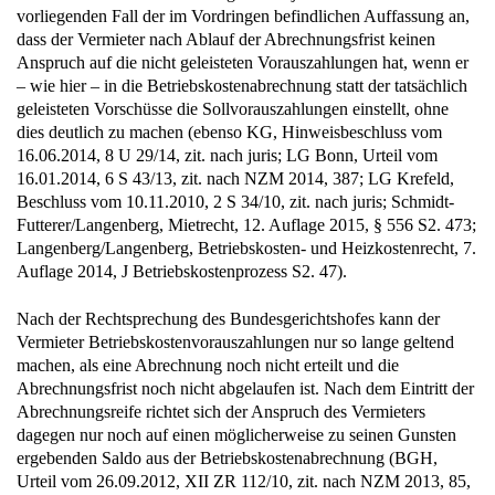
dass der Vermieter nach Ablauf der Abrechnungsfrist keinen
Anspruch auf die nicht geleisteten Vorauszahlungen hat, wenn er
– wie hier – in die Betriebskostenabrechnung statt der tatsächlich
geleisteten Vorschüsse die Sollvorauszahlungen einstellt, ohne
dies deutlich zu machen (ebenso KG, Hinweisbeschluss vom
16.06.2014, 8 U 29/14, zit. nach juris; LG Bonn, Urteil vom
16.01.2014, 6 S 43/13, zit. nach NZM 2014, 387; LG Krefeld,
Beschluss vom 10.11.2010, 2 S 34/10, zit. nach juris; Schmidt-
Futterer/Langenberg, Mietrecht, 12. Auflage 2015, § 556 S2. 473;
Langenberg/Langenberg, Betriebskosten- und Heizkostenrecht, 7.
Auflage 2014, J Betriebskostenprozess S2. 47).
Nach der Rechtsprechung des Bundesgerichtshofes kann der
Vermieter Betriebskostenvorauszahlungen nur so lange geltend
machen, als eine Abrechnung noch nicht erteilt und die
Abrechnungsfrist noch nicht abgelaufen ist. Nach dem Eintritt der
Abrechnungsreife richtet sich der Anspruch des Vermieters
dagegen nur noch auf einen möglicherweise zu seinen Gunsten
ergebenden Saldo aus der Betriebskostenabrechnung (BGH,
Urteil vom 26.09.2012, XII ZR 112/10, zit. nach NZM 2013, 85,
88; Urteil vom 30.03.2011, VIII ZR 133/10, zit. nach NZM 2011,
478, 479).