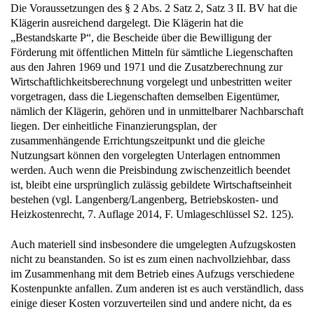
Klägerin ausreichend dargelegt. Die Klägerin hat die
„Bestandskarte P“, die Bescheide über die Bewilligung der
Förderung mit öffentlichen Mitteln für sämtliche Liegenschaften
aus den Jahren 1969 und 1971 und die Zusatzberechnung zur
Wirtschaftlichkeitsberechnung vorgelegt und unbestritten weiter
vorgetragen, dass die Liegenschaften demselben Eigentümer,
nämlich der Klägerin, gehören und in unmittelbarer Nachbarschaft
liegen. Der einheitliche Finanzierungsplan, der
zusammenhängende Errichtungszeitpunkt und die gleiche
Nutzungsart können den vorgelegten Unterlagen entnommen
werden. Auch wenn die Preisbindung zwischenzeitlich beendet
ist, bleibt eine ursprünglich zulässig gebildete Wirtschaftseinheit
bestehen (vgl. Langenberg/Langenberg, Betriebskosten- und
Heizkostenrecht, 7. Auflage 2014, F. Umlageschlüssel S2. 125).
Auch materiell sind insbesondere die umgelegten Aufzugskosten
nicht zu beanstanden. So ist es zum einen nachvollziehbar, dass
im Zusammenhang mit dem Betrieb eines Aufzugs verschiedene
Kostenpunkte anfallen. Zum anderen ist es auch verständlich, dass
einige dieser Kosten vorzuverteilen sind und andere nicht, da es
teilweise kostengünstiger ist, einzelne Leistungen über die
konkrete Abrechnungseinheit hinaus in Anspruch zu nehmen, so