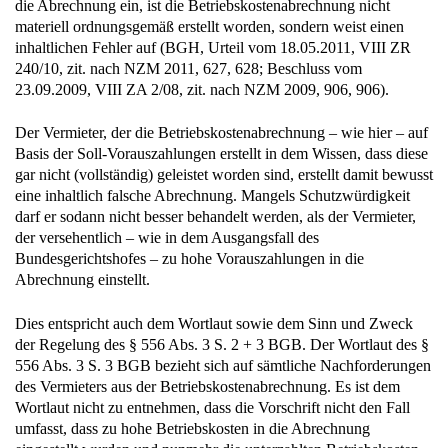
inhaltlichen Fehler auf (BGH, Urteil vom 18.05.2011, VIII ZR
240/10, zit. nach NZM 2011, 627, 628; Beschluss vom
23.09.2009, VIII ZA 2/08, zit. nach NZM 2009, 906, 906).
Der Vermieter, der die Betriebskostenabrechnung – wie hier – auf
Basis der Soll-Vorauszahlungen erstellt in dem Wissen, dass diese
gar nicht (vollständig) geleistet worden sind, erstellt damit bewusst
eine inhaltlich falsche Abrechnung. Mangels Schutzwürdigkeit
darf er sodann nicht besser behandelt werden, als der Vermieter,
der versehentlich – wie in dem Ausgangsfall des
Bundesgerichtshofes – zu hohe Vorauszahlungen in die
Abrechnung einstellt.
Dies entspricht auch dem Wortlaut sowie dem Sinn und Zweck
der Regelung des § 556 Abs. 3 S. 2 + 3 BGB. Der Wortlaut des §
556 Abs. 3 S. 3 BGB bezieht sich auf sämtliche Nachforderungen
des Vermieters aus der Betriebskostenabrechnung. Es ist dem
Wortlaut nicht zu entnehmen, dass die Vorschrift nicht den Fall
umfasst, dass zu hohe Betriebskosten in die Abrechnung
eingestellt wurden und nunmehr die unterzahlten Betriebskosten
geltend gemacht werden.