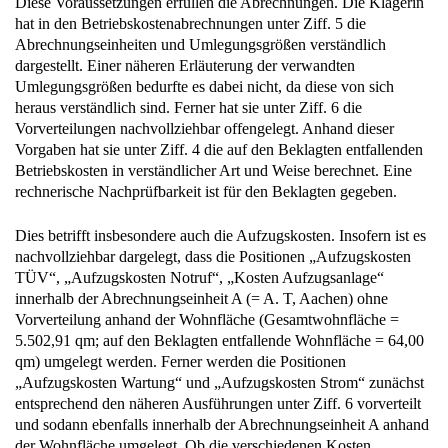
Abrechnungseinheiten und Umlegungsgrößen verständlich
dargestellt. Einer näheren Erläuterung der verwandten
Umlegungsgrößen bedurfte es dabei nicht, da diese von sich
heraus verständlich sind. Ferner hat sie unter Ziff. 6 die
Vorverteilungen nachvollziehbar offengelegt. Anhand dieser
Vorgaben hat sie unter Ziff. 4 die auf den Beklagten entfallenden
Betriebskosten in verständlicher Art und Weise berechnet. Eine
rechnerische Nachprüfbarkeit ist für den Beklagten gegeben.
Dies betrifft insbesondere auch die Aufzugskosten. Insofern ist es
nachvollziehbar dargelegt, dass die Positionen „Aufzugskosten
TÜV“, „Aufzugskosten Notruf“, „Kosten Aufzugsanlage“
innerhalb der Abrechnungseinheit A (= A. T, Aachen) ohne
Vorverteilung anhand der Wohnfläche (Gesamtwohnfläche =
5.502,91 qm; auf den Beklagten entfallende Wohnfläche = 64,00
qm) umgelegt werden. Ferner werden die Positionen
„Aufzugskosten Wartung“ und „Aufzugskosten Strom“ zunächst
entsprechend den näheren Ausführungen unter Ziff. 6 vorverteilt
und sodann ebenfalls innerhalb der Abrechnungseinheit A anhand
der Wohnfläche umgelegt. Ob die verschiedenen Kosten
tatsächlich in dieser Höhe angefallen sind, ist keine Frage der