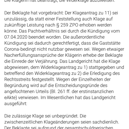
Die Klägerin hat beantragt, die Widerklage abzuweisen.
Der Beklagte hat vorgebracht: Der Klageantrag zu 11) sei
unzulässig, da statt einer Feststellung auch Klage auf
zukünftige Leistung nach § 259 ZPO erhoben werden
könne. Das Pachtverhältnis sei durch die Kündigung vom
07.04.2020 beendet worden. Die außerordentliche
Kündigung sei dadurch gerechtfertigt, dass die Gaststätte
Corona-bedingt nicht nutzbar gewesen sei. Wegen etwaiger
Nacherfüllungsansprüche der Klägerin erhebe der Beklagte
die Einrede der Verjährung. Das Landgericht hat die Klage
abgewiesen, dem Widerklageantrag zu 1) stattgegeben und
betreffend den Widerklageantrag zu 2) die Erledigung des
Rechtsstreits festgestellt. Wegen der Einzelheiten der
Begründung wird auf die Entscheidungsgründe des
angefochtenen Urteils (Bl. 261 ff. der erstinstanzlichen
eAkte) verwiesen. Im Wesentlichen hat das Landgericht
ausgeführt:
Die zulässige Klage sei unbegründet. Die
zwischenzeitlichen Klageänderungen seien sachdienlich.
Der Beklagte sei aufgrund der gesamtschuldnerischen