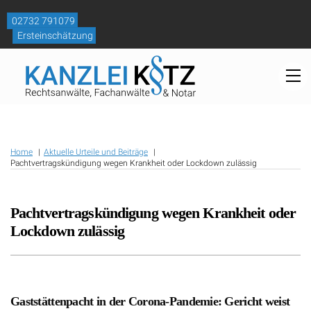
Skip
to
02732 791079
content
Ersteinschätzung
M
Home
Aktuelle Urteile und Beiträge
Pachtvertragskündigung wegen Krankheit oder Lockdown zulässig
Pachtvertragskündigung wegen Krankheit oder
Lockdown zulässig
Gaststättenpacht in der Corona-Pandemie: Gericht weist