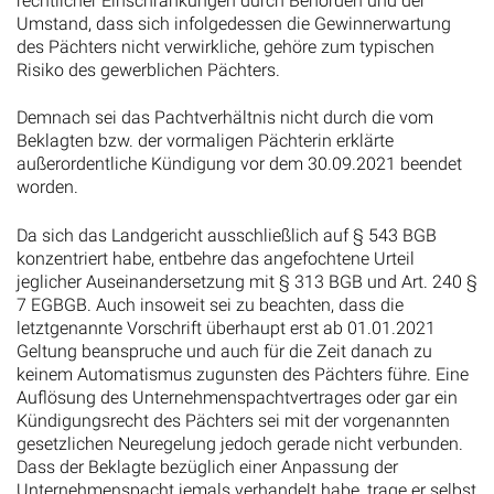
rechtlicher Einschränkungen durch Behörden und der
Umstand, dass sich infolgedessen die Gewinnerwartung
des Pächters nicht verwirkliche, gehöre zum typischen
Risiko des gewerblichen Pächters.
Demnach sei das Pachtverhältnis nicht durch die vom
Beklagten bzw. der vormaligen Pächterin erklärte
außerordentliche Kündigung vor dem 30.09.2021 beendet
worden.
Da sich das Landgericht ausschließlich auf § 543 BGB
konzentriert habe, entbehre das angefochtene Urteil
jeglicher Auseinandersetzung mit § 313 BGB und Art. 240 §
7 EGBGB. Auch insoweit sei zu beachten, dass die
letztgenannte Vorschrift überhaupt erst ab 01.01.2021
Geltung beanspruche und auch für die Zeit danach zu
keinem Automatismus zugunsten des Pächters führe. Eine
Auflösung des Unternehmenspachtvertrages oder gar ein
Kündigungsrecht des Pächters sei mit der vorgenannten
gesetzlichen Neuregelung jedoch gerade nicht verbunden.
Dass der Beklagte bezüglich einer Anpassung der
Unternehmenspacht jemals verhandelt habe, trage er selbst