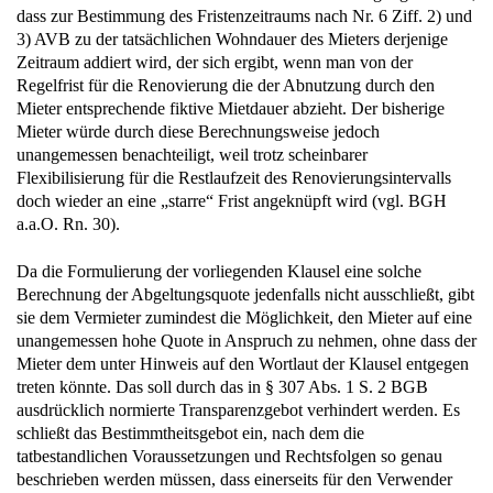
dass zur Bestimmung des Fristenzeitraums nach Nr. 6 Ziff. 2) und
3) AVB zu der tatsächlichen Wohndauer des Mieters derjenige
Zeitraum addiert wird, der sich ergibt, wenn man von der
Regelfrist für die Renovierung die der Abnutzung durch den
Mieter entsprechende fiktive Mietdauer abzieht. Der bisherige
Mieter würde durch diese Berechnungsweise jedoch
unangemessen benachteiligt, weil trotz scheinbarer
Flexibilisierung für die Restlaufzeit des Renovierungsintervalls
doch wieder an eine „starre“ Frist angeknüpft wird (vgl. BGH
a.a.O. Rn. 30).
Da die Formulierung der vorliegenden Klausel eine solche
Berechnung der Abgeltungsquote jedenfalls nicht ausschließt, gibt
sie dem Vermieter zumindest die Möglichkeit, den Mieter auf eine
unangemessen hohe Quote in Anspruch zu nehmen, ohne dass der
Mieter dem unter Hinweis auf den Wortlaut der Klausel entgegen
treten könnte. Das soll durch das in § 307 Abs. 1 S. 2 BGB
ausdrücklich normierte Transparenzgebot verhindert werden. Es
schließt das Bestimmtheitsgebot ein, nach dem die
tatbestandlichen Voraussetzungen und Rechtsfolgen so genau
beschrieben werden müssen, dass einerseits für den Verwender