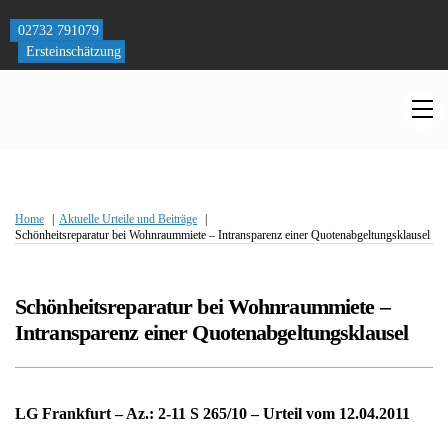
Skip
to
02732 791079
content
Ersteinschätzung
M
Home
Aktuelle Urteile und Beiträge
Schönheitsreparatur bei Wohnraummiete – Intransparenz einer Quotenabgeltungsklausel
Schönheitsreparatur bei Wohnraummiete –
Intransparenz einer Quotenabgeltungsklausel
LG Frankfurt – Az.: 2-11 S 265/10 – Urteil vom 12.04.2011