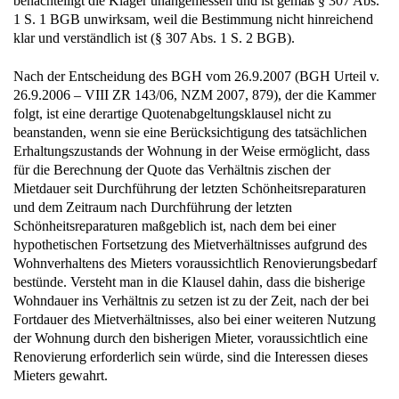
benachteiligt die Kläger unangemessen und ist gemäß § 307 Abs.
1 S. 1 BGB unwirksam, weil die Bestimmung nicht hinreichend
klar und verständlich ist (§ 307 Abs. 1 S. 2 BGB).
Nach der Entscheidung des BGH vom 26.9.2007 (BGH Urteil v.
26.9.2006 – VIII ZR 143/06, NZM 2007, 879), der die Kammer
folgt, ist eine derartige Quotenabgeltungsklausel nicht zu
beanstanden, wenn sie eine Berücksichtigung des tatsächlichen
Erhaltungszustands der Wohnung in der Weise ermöglicht, dass
für die Berechnung der Quote das Verhältnis zischen der
Mietdauer seit Durchführung der letzten Schönheitsreparaturen
und dem Zeitraum nach Durchführung der letzten
Schönheitsreparaturen maßgeblich ist, nach dem bei einer
hypothetischen Fortsetzung des Mietverhältnisses aufgrund des
Wohnverhaltens des Mieters voraussichtlich Renovierungsbedarf
bestünde. Versteht man in die Klausel dahin, dass die bisherige
Wohndauer ins Verhältnis zu setzen ist zu der Zeit, nach der bei
Fortdauer des Mietverhältnisses, also bei einer weiteren Nutzung
der Wohnung durch den bisherigen Mieter, voraussichtlich eine
Renovierung erforderlich sein würde, sind die Interessen dieses
Mieters gewahrt.