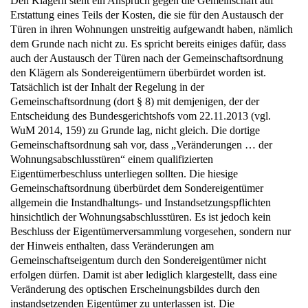
Den Klägern steht ein Anspruch gegen die Gemeinschaft auf
Erstattung eines Teils der Kosten, die sie für den Austausch der
Türen in ihren Wohnungen unstreitig aufgewandt haben, nämlich
dem Grunde nach nicht zu. Es spricht bereits einiges dafür, dass
auch der Austausch der Türen nach der Gemeinschaftsordnung
den Klägern als Sondereigentümern überbürdet worden ist.
Tatsächlich ist der Inhalt der Regelung in der
Gemeinschaftsordnung (dort § 8) mit demjenigen, der der
Entscheidung des Bundesgerichtshofs vom 22.11.2013 (vgl.
WuM 2014, 159) zu Grunde lag, nicht gleich. Die dortige
Gemeinschaftsordnung sah vor, dass „Veränderungen … der
Wohnungsabschlusstüren“ einem qualifizierten
Eigentümerbeschluss unterliegen sollten. Die hiesige
Gemeinschaftsordnung überbürdet dem Sondereigentümer
allgemein die Instandhaltungs- und Instandsetzungspflichten
hinsichtlich der Wohnungsabschlusstüren. Es ist jedoch kein
Beschluss der Eigentümerversammlung vorgesehen, sondern nur
der Hinweis enthalten, dass Veränderungen am
Gemeinschaftseigentum durch den Sondereigentümer nicht
erfolgen dürfen. Damit ist aber lediglich klargestellt, dass eine
Veränderung des optischen Erscheinungsbildes durch den
instandsetzenden Eigentümer zu unterlassen ist. Die