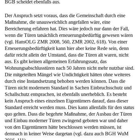
BGB scheidet ebenfalls aus.
Der Anspruch setzt voraus, dass die Gemeinschaft durch eine
Maßnahme, die unausweichlich angefallen wäre, eine
Bereicherung erfahren hat. Dies wäre jedoch nur dann der Fall,
wenn die Türen tatsächlich erneuerungsbedürftig gewesen wären
(vgl. HansOLG ZMR 2008, 560, ZMR 2002, 618). Von einer
Erneuerungsbedürftigkeit kann hier aber keine Rede sein, denn
dafür reicht allein der Umstand, dass die Türen alt waren, nicht
aus. Es gibt keinen allgemeinen Erfahrungssatz, das
Wohnungsabschlusstüren nach 50 Jahren nicht mehr nutzbar sind.
Die mitgeteilten Mängel wie Undichtigkeit hätten ohne weiteres
durch eine Instandsetzung behoben werden können. Dass die
Türen nicht modernem Standard in Sachen Einbruchsschutz und
Schallschutz entsprachen, ist ebenfalls unerheblich. Es besteht
kein Anspruch eines einzelnen Eigentümers darauf, dass dieser
Standard erreicht werden muss. Dies kann allenfalls für den status
quo gelten. Dass die begehrte Maßnahme, der Ausbau der Türen
und Einbau moderner Türen zwingend geboten war und daher
von den Eigentümern hätte beschlossen werden müssen, ist
demnach in keiner Weise dargetan (vgl. dazu auch BGH WuM