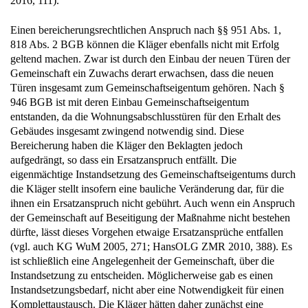
2016, 111).
Einen bereicherungsrechtlichen Anspruch nach §§ 951 Abs. 1,
818 Abs. 2 BGB können die Kläger ebenfalls nicht mit Erfolg
geltend machen. Zwar ist durch den Einbau der neuen Türen der
Gemeinschaft ein Zuwachs derart erwachsen, dass die neuen
Türen insgesamt zum Gemeinschaftseigentum gehören. Nach §
946 BGB ist mit deren Einbau Gemeinschaftseigentum
entstanden, da die Wohnungsabschlusstüren für den Erhalt des
Gebäudes insgesamt zwingend notwendig sind. Diese
Bereicherung haben die Kläger den Beklagten jedoch
aufgedrängt, so dass ein Ersatzanspruch entfällt. Die
eigenmächtige Instandsetzung des Gemeinschaftseigentums durch
die Kläger stellt insofern eine bauliche Veränderung dar, für die
ihnen ein Ersatzanspruch nicht gebührt. Auch wenn ein Anspruch
der Gemeinschaft auf Beseitigung der Maßnahme nicht bestehen
dürfte, lässt dieses Vorgehen etwaige Ersatzansprüche entfallen
(vgl. auch KG WuM 2005, 271; HansOLG ZMR 2010, 388). Es
ist schließlich eine Angelegenheit der Gemeinschaft, über die
Instandsetzung zu entscheiden. Möglicherweise gab es einen
Instandsetzungsbedarf, nicht aber eine Notwendigkeit für einen
Komplettaustausch. Die Kläger hätten daher zunächst eine