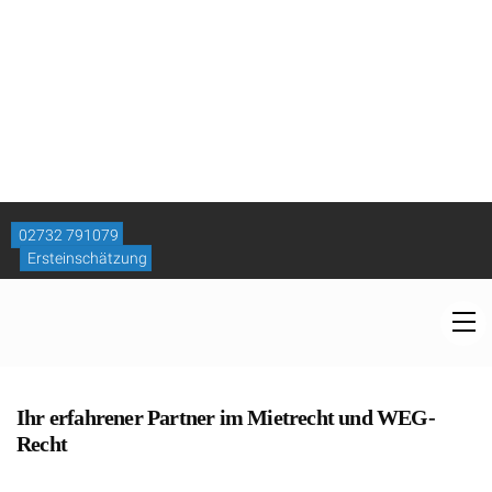
Mietrecht & WEG-Recht Siegen – Kanzlei Kotz
Das Mietrecht regelt die Rechtsbeziehungen zwischen
Mietern und Vermietern. Die Rechte und Pflichten der
einzelnen Parteien werden zunächst von den vertraglichen
Regelungen des gemeinsamen Mietvertrages bestimmt.
Wenn der Mietvertrag nebst Zusatzvereinbarungen keine
ausreichenden oder gar unzulässige Vorschriften enthält,
gelten die entsprechenden gesetzlichen Bestimmungen des
Mietrechts.
Rufen Sie uns an, oder nutzen unsere bequeme Online-
Beratung. Wir sind für Sie da!
Ihr erfahrener Partner im Mietrecht und WEG-
Recht