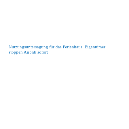
Nutzungsuntersagung für das Ferienhaus: Eigentümer
stoppen Airbnb sofort