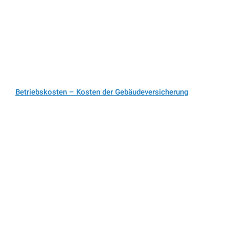
WEG – Nachweis der notwendigen Anwesenheit einer
Begleitperson auf Eigentümerversammlungen
Unsere Kontaktinformationen
Rechtsanwälte Kotz GbR
Siegener Str. 104 – 106
D-57223 Kreuztal – Buschhütten
(Kreis Siegen – Wittgenstein)
Telefon: 02732 791079