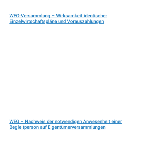
(
Tel. Auskünfte sind unverbindlich!)
Telefax: 02732 791078
E-Mail Anfragen:
info@ra-kotz.de
ra-kotz@web.de
Rechtsanwalt Hans Jürgen Kotz
Fachanwalt für Arbeitsrecht
Rechtsanwalt und Notar Dr. Christian Kotz
Fachanwalt für Verkehrsrecht
Fachanwalt für Versicherungsrecht
Notar mit Amtssitz in Kreuztal
Bürozeiten:
Montags bis Donnerstags
von 8-18 Uhr
Freitags
von 8-16 Uhr
Individuelle Terminvereinbarung:
Mo-Do nach 18 Uhr und Samstags möglich.