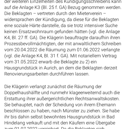
der weiteren Einzelheiten des Kündigungsschreibens kann
auf die Anlage K3 (Bl. 25 f. GA) Bezug genommen werden.
Die Beklagten – vertreten durch den Mieterverein –
widersprachen der Kündigung, da diese für die Beklagten
eine soziale Härte darstelle, da sie trotz intensiver Suche
keinen Ersatzwohnraum gefunden hätten (vgl. die Anlage
K4, Bl. 27 ff. GA). Die Klägerin beauftragte daraufhin ihren
Prozessbevollmächtigten, der mit anwaltlichem Schreiben
vom 20.04.2022 die Räumung zum 01.06.2022 verlangte
(vgl. die Anlage K4, Bl. 31 f. GA). Mit notariellem Vertrag
vom 31.05.2022 erwarb die Beklagte zu 2) ein
Hausgrundstück in Aurich, an dem die Beklagten derzeit
Renovierungsarbeiten durchführen lassen.
Die Klägerin verlangt zunächst die Räumung der
Doppelhaushälfte und nunmehr klageerweiternd auch die
Erstattung ihrer außergerichtlichen Rechtsanwaltskosten.
Sie behauptet, nach der Scheidung von ihrem Ehemann
beschlossen zu haben, nach Münster zu ziehen. Sie habe
ihr bis dahin selbst bewohntes Hausgrundstück in Bad
Hindelang verkauft und mit den Käufern eine Übergabe
zum 01.07.2022 vereinbart. Da die Beklagten sich