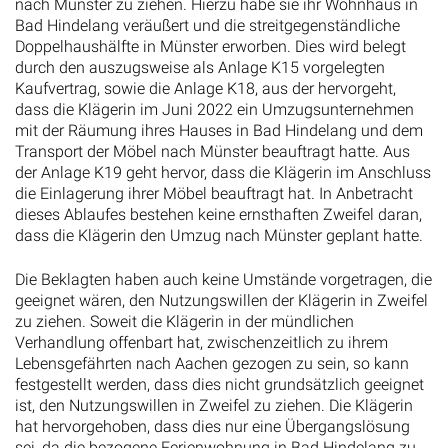
nach Münster zu ziehen. Hierzu habe sie ihr Wohnhaus in
Bad Hindelang veräußert und die streitgegenständliche
Doppelhaushälfte in Münster erworben. Dies wird belegt
durch den auszugsweise als Anlage K15 vorgelegten
Kaufvertrag, sowie die Anlage K18, aus der hervorgeht,
dass die Klägerin im Juni 2022 ein Umzugsunternehmen
mit der Räumung ihres Hauses in Bad Hindelang und dem
Transport der Möbel nach Münster beauftragt hatte. Aus
der Anlage K19 geht hervor, dass die Klägerin im Anschluss
die Einlagerung ihrer Möbel beauftragt hat. In Anbetracht
dieses Ablaufes bestehen keine ernsthaften Zweifel daran,
dass die Klägerin den Umzug nach Münster geplant hatte.
Die Beklagten haben auch keine Umstände vorgetragen, die
geeignet wären, den Nutzungswillen der Klägerin in Zweifel
zu ziehen. Soweit die Klägerin in der mündlichen
Verhandlung offenbart hat, zwischenzeitlich zu ihrem
Lebensgefährten nach Aachen gezogen zu sein, so kann
festgestellt werden, dass dies nicht grundsätzlich geeignet
ist, den Nutzungswillen in Zweifel zu ziehen. Die Klägerin
hat hervorgehoben, dass dies nur eine Übergangslösung
sei, da die bezogene Ferienwohnung in Bad Hindelang zu