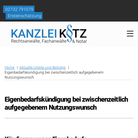
Skip
to
02732 791079
content
Ersteinschätzung
M
Home
Aktuelle Urteile und Beiträge
Eigenbedarfskündigung bei zwischenzeitlich aufgegebenem
Nutzungswunsch
Eigenbedarfskündigung bei zwischenzeitlich
aufgegebenem Nutzungswunsch