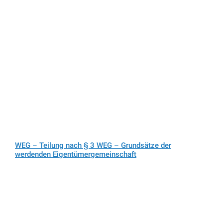
WEG – Teilung nach § 3 WEG – Grundsätze der
werdenden Eigentümergemeinschaft
Betriebskosten – Kosten der Gebäudeversicherung
WEG-Versammlung – Wirksamkeit identischer
Einzelwirtschaftspläne und Vorauszahlungen