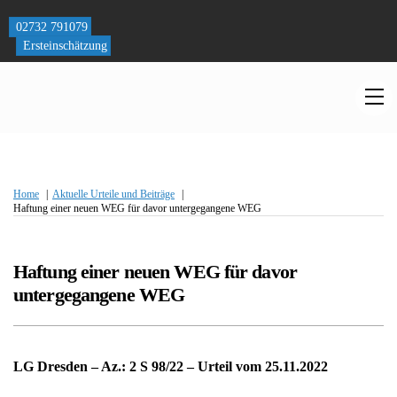
Skip
to
02732 791079
content
Ersteinschätzung
M
Home
Aktuelle Urteile und Beiträge
Haftung einer neuen WEG für davor untergegangene WEG
Haftung einer neuen WEG für davor
untergegangene WEG
LG Dresden – Az.: 2 S 98/22 – Urteil vom 25.11.2022