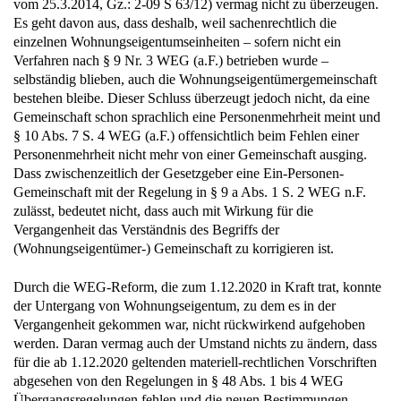
vom 25.3.2014, Gz.: 2-09 S 63/12) vermag nicht zu überzeugen.
Es geht davon aus, dass deshalb, weil sachenrechtlich die
einzelnen Wohnungseigentumseinheiten – sofern nicht ein
Verfahren nach § 9 Nr. 3 WEG (a.F.) betrieben wurde –
selbständig blieben, auch die Wohnungseigentümergemeinschaft
bestehen bleibe. Dieser Schluss überzeugt jedoch nicht, da eine
Gemeinschaft schon sprachlich eine Personenmehrheit meint und
§ 10 Abs. 7 S. 4 WEG (a.F.) offensichtlich beim Fehlen einer
Personenmehrheit nicht mehr von einer Gemeinschaft ausging.
Dass zwischenzeitlich der Gesetzgeber eine Ein-Personen-
Gemeinschaft mit der Regelung in § 9 a Abs. 1 S. 2 WEG n.F.
zulässt, bedeutet nicht, dass auch mit Wirkung für die
Vergangenheit das Verständnis des Begriffs der
(Wohnungseigentümer-) Gemeinschaft zu korrigieren ist.
Durch die WEG-Reform, die zum 1.12.2020 in Kraft trat, konnte
der Untergang von Wohnungseigentum, zu dem es in der
Vergangenheit gekommen war, nicht rückwirkend aufgehoben
werden. Daran vermag auch der Umstand nichts zu ändern, dass
für die ab 1.12.2020 geltenden materiell-rechtlichen Vorschriften
abgesehen von den Regelungen in § 48 Abs. 1 bis 4 WEG
Übergangsregelungen fehlen und die neuen Bestimmungen –