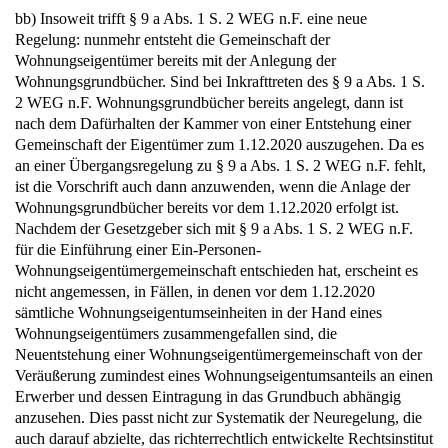
bb) Insoweit trifft § 9 a Abs. 1 S. 2 WEG n.F. eine neue
Regelung: nunmehr entsteht die Gemeinschaft der
Wohnungseigentümer bereits mit der Anlegung der
Wohnungsgrundbücher. Sind bei Inkrafttreten des § 9 a Abs. 1 S.
2 WEG n.F. Wohnungsgrundbücher bereits angelegt, dann ist
nach dem Dafürhalten der Kammer von einer Entstehung einer
Gemeinschaft der Eigentümer zum 1.12.2020 auszugehen. Da es
an einer Übergangsregelung zu § 9 a Abs. 1 S. 2 WEG n.F. fehlt,
ist die Vorschrift auch dann anzuwenden, wenn die Anlage der
Wohnungsgrundbücher bereits vor dem 1.12.2020 erfolgt ist.
Nachdem der Gesetzgeber sich mit § 9 a Abs. 1 S. 2 WEG n.F.
für die Einführung einer Ein-Personen-
Wohnungseigentümergemeinschaft entschieden hat, erscheint es
nicht angemessen, in Fällen, in denen vor dem 1.12.2020
sämtliche Wohnungseigentumseinheiten in der Hand eines
Wohnungseigentümers zusammengefallen sind, die
Neuentstehung einer Wohnungseigentümergemeinschaft von der
Veräußerung zumindest eines Wohnungseigentumsanteils an einen
Erwerber und dessen Eintragung in das Grundbuch abhängig
anzusehen. Dies passt nicht zur Systematik der Neuregelung, die
auch darauf abzielte, das richterrechtlich entwickelte Rechtsinstitut