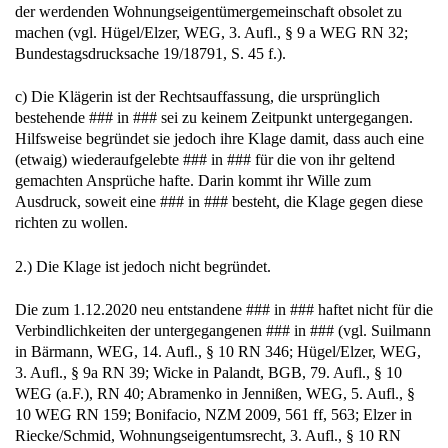
der werdenden Wohnungseigentümergemeinschaft obsolet zu
machen (vgl. Hügel/Elzer, WEG, 3. Aufl., § 9 a WEG RN 32;
Bundestagsdrucksache 19/18791, S. 45 f.).
c) Die Klägerin ist der Rechtsauffassung, die ursprünglich
bestehende ### in ### sei zu keinem Zeitpunkt untergegangen.
Hilfsweise begründet sie jedoch ihre Klage damit, dass auch eine
(etwaig) wiederaufgelebte ### in ### für die von ihr geltend
gemachten Ansprüche hafte. Darin kommt ihr Wille zum
Ausdruck, soweit eine ### in ### besteht, die Klage gegen diese
richten zu wollen.
2.) Die Klage ist jedoch nicht begründet.
Die zum 1.12.2020 neu entstandene ### in ### haftet nicht für die
Verbindlichkeiten der untergegangenen ### in ### (vgl. Suilmann
in Bärmann, WEG, 14. Aufl., § 10 RN 346; Hügel/Elzer, WEG,
3. Aufl., § 9a RN 39; Wicke in Palandt, BGB, 79. Aufl., § 10
WEG (a.F.), RN 40; Abramenko in Jennißen, WEG, 5. Aufl., §
10 WEG RN 159; Bonifacio, NZM 2009, 561 ff, 563; Elzer in
Riecke/Schmid, Wohnungseigentumsrecht, 3. Aufl., § 10 RN