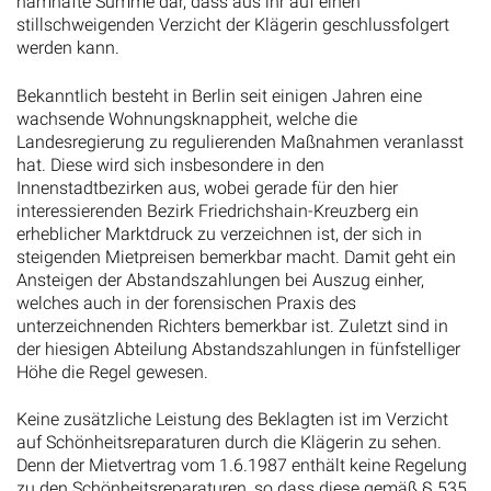
namhafte Summe dar, dass aus ihr auf einen
stillschweigenden Verzicht der Klägerin geschlussfolgert
werden kann.
Bekanntlich besteht in Berlin seit einigen Jahren eine
wachsende Wohnungsknappheit, welche die
Landesregierung zu regulierenden Maßnahmen veranlasst
hat. Diese wird sich insbesondere in den
Innenstadtbezirken aus, wobei gerade für den hier
interessierenden Bezirk Friedrichshain-Kreuzberg ein
erheblicher Marktdruck zu verzeichnen ist, der sich in
steigenden Mietpreisen bemerkbar macht. Damit geht ein
Ansteigen der Abstandszahlungen bei Auszug einher,
welches auch in der forensischen Praxis des
unterzeichnenden Richters bemerkbar ist. Zuletzt sind in
der hiesigen Abteilung Abstandszahlungen in fünfstelliger
Höhe die Regel gewesen.
Keine zusätzliche Leistung des Beklagten ist im Verzicht
auf Schönheitsreparaturen durch die Klägerin zu sehen.
Denn der Mietvertrag vom 1.6.1987 enthält keine Regelung
zu den Schönheitsreparaturen, so dass diese gemäß § 535