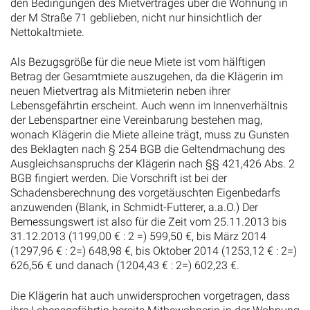
den Bedingungen des Mietvertrages über die Wohnung in
der M Straße 71 geblieben, nicht nur hinsichtlich der
Nettokaltmiete.
Als Bezugsgröße für die neue Miete ist vom hälftigen
Betrag der Gesamtmiete auszugehen, da die Klägerin im
neuen Mietvertrag als Mitmieterin neben ihrer
Lebensgefährtin erscheint. Auch wenn im Innenverhältnis
der Lebenspartner eine Vereinbarung bestehen mag,
wonach Klägerin die Miete alleine trägt, muss zu Gunsten
des Beklagten nach § 254 BGB die Geltendmachung des
Ausgleichsanspruchs der Klägerin nach §§ 421,426 Abs. 2
BGB fingiert werden. Die Vorschrift ist bei der
Schadensberechnung des vorgetäuschten Eigenbedarfs
anzuwenden (Blank, in Schmidt-Futterer, a.a.O.) Der
Bemessungswert ist also für die Zeit vom 25.11.2013 bis
31.12.2013 (1199,00 € : 2 =) 599,50 €, bis März 2014
(1297,96 € : 2=) 648,98 €, bis Oktober 2014 (1253,12 € : 2=)
626,56 € und danach (1204,43 € : 2=) 602,23 €.
Die Klägerin hat auch unwidersprochen vorgetragen, dass