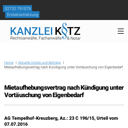
Skip
to
02732 791079
content
Ersteinschätzung
M
Home
Aktuelle Urteile und Beiträge
Mietaufhebungsvertrag nach Kündigung unter Vortäuschung von Eigenbedarf
Mietaufhebungsvertrag nach Kündigung unter
Vortäuschung von Eigenbedarf
AG Tempelhof-Kreuzberg, Az.: 23 C 196/15, Urteil vom
07.07.2016