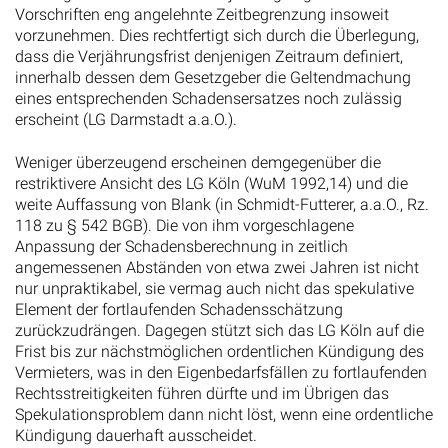
Vorschriften eng angelehnte Zeitbegrenzung insoweit
vorzunehmen. Dies rechtfertigt sich durch die Überlegung,
dass die Verjährungsfrist denjenigen Zeitraum definiert,
innerhalb dessen dem Gesetzgeber die Geltendmachung
eines entsprechenden Schadensersatzes noch zulässig
erscheint (LG Darmstadt a.a.O.).
Weniger überzeugend erscheinen demgegenüber die
restriktivere Ansicht des LG Köln (WuM 1992,14) und die
weite Auffassung von Blank (in Schmidt-Futterer, a.a.O., Rz.
118 zu § 542 BGB). Die von ihm vorgeschlagene
Anpassung der Schadensberechnung in zeitlich
angemessenen Abständen von etwa zwei Jahren ist nicht
nur unpraktikabel, sie vermag auch nicht das spekulative
Element der fortlaufenden Schadensschätzung
zurückzudrängen. Dagegen stützt sich das LG Köln auf die
Frist bis zur nächstmöglichen ordentlichen Kündigung des
Vermieters, was in den Eigenbedarfsfällen zu fortlaufenden
Rechtsstreitigkeiten führen dürfte und im Übrigen das
Spekulationsproblem dann nicht löst, wenn eine ordentliche
Kündigung dauerhaft ausscheidet.