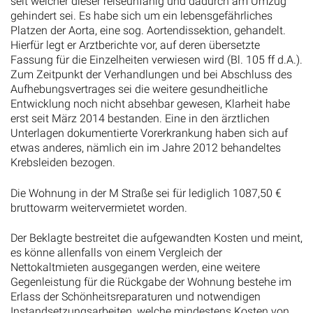
seit welcher dieser reiseunfähig und dadurch am Umzug
gehindert sei. Es habe sich um ein lebensgefährliches
Platzen der Aorta, eine sog. Aortendissektion, gehandelt.
Hierfür legt er Arztberichte vor, auf deren übersetzte
Fassung für die Einzelheiten verwiesen wird (Bl. 105 ff d.A.).
Zum Zeitpunkt der Verhandlungen und bei Abschluss des
Aufhebungsvertrages sei die weitere gesundheitliche
Entwicklung noch nicht absehbar gewesen, Klarheit habe
erst seit März 2014 bestanden. Eine in den ärztlichen
Unterlagen dokumentierte Vorerkrankung haben sich auf
etwas anderes, nämlich ein im Jahre 2012 behandeltes
Krebsleiden bezogen.
Die Wohnung in der M Straße sei für lediglich 1087,50 €
bruttowarm weitervermietet worden.
Der Beklagte bestreitet die aufgewandten Kosten und meint,
es könne allenfalls von einem Vergleich der
Nettokaltmieten ausgegangen werden, eine weitere
Gegenleistung für die Rückgabe der Wohnung bestehe im
Erlass der Schönheitsreparaturen und notwendigen
Instandsetzungsarbeiten, welche mindestens Kosten von