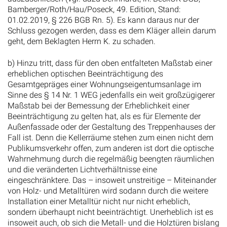
01.02.2019, § 226 BGB Rn. 5). Es kann daraus nur der
Schluss gezogen werden, dass es dem Kläger allein darum
geht, dem Beklagten Herrn K. zu schaden.
b) Hinzu tritt, dass für den oben entfalteten Maßstab einer
erheblichen optischen Beeinträchtigung des
Gesamtgepräges einer Wohnungseigentumsanlage im
Sinne des § 14 Nr. 1 WEG jedenfalls ein weit großzügigerer
Maßstab bei der Bemessung der Erheblichkeit einer
Beeinträchtigung zu gelten hat, als es für Elemente der
Außenfassade oder der Gestaltung des Treppenhauses der
Fall ist. Denn die Kellerräume stehen zum einen nicht dem
Publikumsverkehr offen, zum anderen ist dort die optische
Wahrnehmung durch die regelmäßig beengten räumlichen
und die veränderten Lichtverhältnisse eine
eingeschränktere. Das – insoweit unstreitige – Miteinander
von Holz- und Metalltüren wird sodann durch die weitere
Installation einer Metalltür nicht nur nicht erheblich,
sondern überhaupt nicht beeinträchtigt. Unerheblich ist es
insoweit auch, ob sich die Metall- und die Holztüren bislang
bestimmten Funktionalitäten der dahinter befindlichen
Räumen – etwa Holztüren vor den Wohnungen