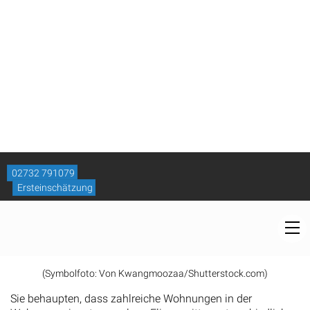
Die Beklagten beantragen, die Klage abzuweisen.
(Symbolfoto: Von Kwangmoozaa/Shutterstock.com)
Sie behaupten, dass zahlreiche Wohnungen in der
Wohnungseigentumsanlage Fliegengitter unterschiedlicher
Gestaltung aufwiesen. Diese seien vor und nach der