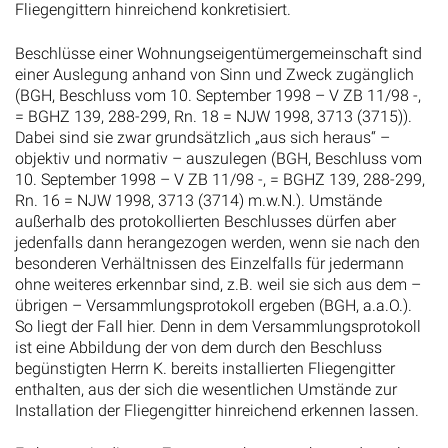
Beschlüsse einer Wohnungseigentümergemeinschaft sind
einer Auslegung anhand von Sinn und Zweck zugänglich
(BGH, Beschluss vom 10. September 1998 – V ZB 11/98 -,
= BGHZ 139, 288-299, Rn. 18 = NJW 1998, 3713 (3715)).
Dabei sind sie zwar grundsätzlich „aus sich heraus“ –
objektiv und normativ – auszulegen (BGH, Beschluss vom
10. September 1998 – V ZB 11/98 -, = BGHZ 139, 288-299,
Rn. 16 = NJW 1998, 3713 (3714) m.w.N.). Umstände
außerhalb des protokollierten Beschlusses dürfen aber
jedenfalls dann herangezogen werden, wenn sie nach den
besonderen Verhältnissen des Einzelfalls für jedermann
ohne weiteres erkennbar sind, z.B. weil sie sich aus dem –
übrigen – Versammlungsprotokoll ergeben (BGH, a.a.O.).
So liegt der Fall hier. Denn in dem Versammlungsprotokoll
ist eine Abbildung der von dem durch den Beschluss
begünstigten Herrn K. bereits installierten Fliegengitter
enthalten, aus der sich die wesentlichen Umstände zur
Installation der Fliegengitter hinreichend erkennen lassen.
Es kommt in diesem Zusammenhang auch – anders als
der Kläger meint – nicht darauf an, ob Abbildungen im