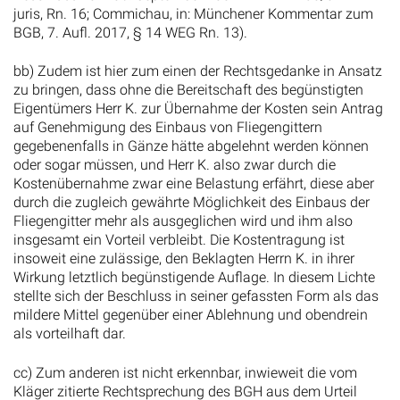
bb) Zudem ist hier zum einen der Rechtsgedanke in Ansatz
zu bringen, dass ohne die Bereitschaft des begünstigten
Eigentümers Herr K. zur Übernahme der Kosten sein Antrag
auf Genehmigung des Einbaus von Fliegengittern
gegebenenfalls in Gänze hätte abgelehnt werden können
oder sogar müssen, und Herr K. also zwar durch die
Kostenübernahme zwar eine Belastung erfährt, diese aber
durch die zugleich gewährte Möglichkeit des Einbaus der
Fliegengitter mehr als ausgeglichen wird und ihm also
insgesamt ein Vorteil verbleibt. Die Kostentragung ist
insoweit eine zulässige, den Beklagten Herrn K. in ihrer
Wirkung letztlich begünstigende Auflage. In diesem Lichte
stellte sich der Beschluss in seiner gefassten Form als das
mildere Mittel gegenüber einer Ablehnung und obendrein
als vorteilhaft dar.
cc) Zum anderen ist nicht erkennbar, inwieweit die vom
Kläger zitierte Rechtsprechung des BGH aus dem Urteil
vom 18. Juni 2010 – V ZR 193/09 – der Kostenfolge
entgegenstehen soll. Der Kläger verweist darauf, dass in